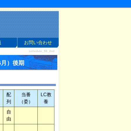
員
お問い合わせ
schedule_50_2nd
6月）後期
配
当番
LC教
列
（委）
養
自
由