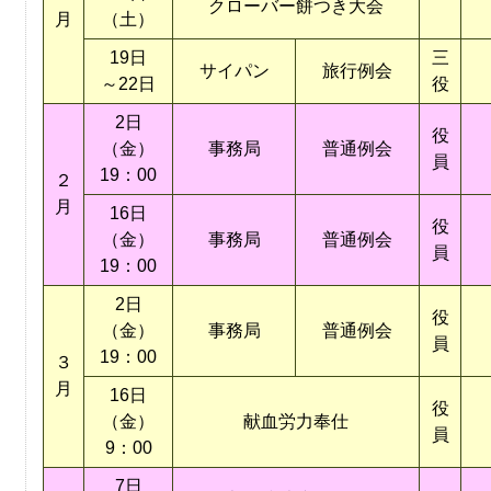
クローバー餅つき大会
月
（土）
19日
三
サイパン
旅行例会
～22日
役
2日
役
（金）
事務局
普通例会
員
19：00
２
月
16日
役
（金）
事務局
普通例会
員
19：00
2日
役
（金）
事務局
普通例会
員
19：00
３
月
16日
役
（金）
献血労力奉仕
員
9：00
7日