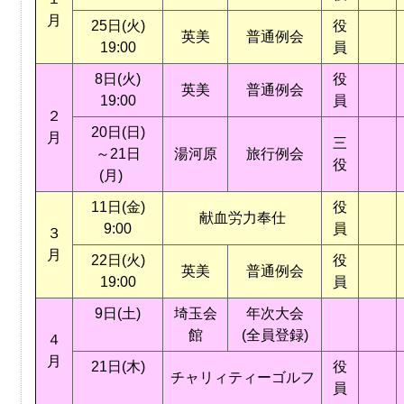
月
25日(火)
役
英美
普通例会
19:00
員
8日(火)
役
英美
普通例会
19:00
員
２
20日(日)
月
三
～21日
湯河原
旅行例会
役
(月)
11日(金)
役
献血労力奉仕
9:00
員
３
月
22日(火)
役
英美
普通例会
19:00
員
9日(土)
埼玉会
年次大会
館
(全員登録)
４
月
21日(木)
役
チャリィティーゴルフ
員