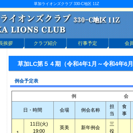
草加ライオンズクラブ 330-C地区 11Z
長挨拶
クラブ紹介
行事予定
会
草加LC第５４期（令和4年1月～令和4年6
例会予定表
例 会
担
食
日・時間
会場
例会名称
当
事
11日(火)
三
英美
新年例会
19:00
役
１