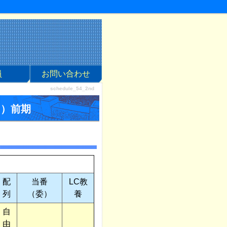
員
お問い合わせ
schedule_54_2nd
月）前期
配
当番
LC教
列
（委）
養
自
由