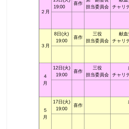
喜作
19:00
担当委員会
チャリ
２月
8日(火)
三役
献血
喜作
19:00
担当委員会
チャリ
３月
12日(火)
三役
喜作
19:00
担当委員会
チャリ
４
月
17日(火)
喜作
19:00
５
月