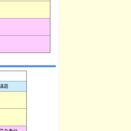
議題
労力奉仕