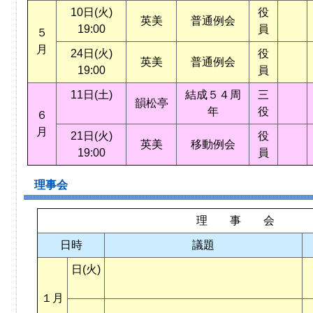
10日(火)
役
英美
普通例会
19:00
員
５
月
24日(火)
役
英美
普通例会
19:00
員
11日(土)
結成５４周
三
韻松亭
年
役
６
月
21日(火)
役
英美
移動例会
19:00
員
理事会
理 事 会
日時
議題
日(火)
１月